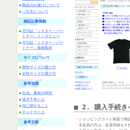
商品のお届けについて
ご注文について
雑誌記事掲載
月刊誌「ミスター・パー
トナー」インタビュー
月刊誌「ミスター・パー
トナー」体験取材
サイズについて
男性サイズの選び方
女性サイズの選び方
参考知識
生地、素材の特性
湯才千本とは
■ 2. 購入手続
光に関すること
チャクラとは
・ショッピングカート画面で商
参考文献
・非会員の方は、会員登録をさ