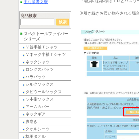
・会員のお客様はＩＤとパスワ
主な参考文献
※引き続きお買い物をされる場
商品検索
スペクトールファイバー
シリーズ
Ｖ首半袖Ｔシャツ
Ｖネック半袖Ｔシャツ
ネックシャツ
ロングスパッツ
ハラパッツ
シルクソックス
タビウールソックス
５本指ソックス
アームカバー
ネックギア
腹巻き
タオルシーツ
枕用タオル