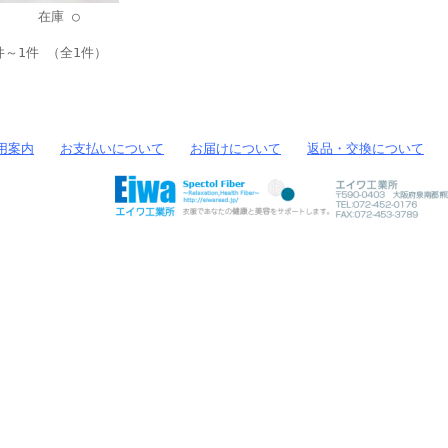
在庫 ○
件～1件 （全1件）
用案内
お支払いについて
お届けについて
返品・交換について