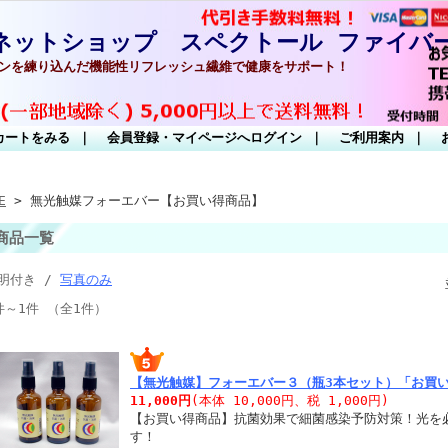
ットショップ スペクトール ファイバ
を練り込んだ機能性リフレッシュ繊維で健康をサポート！
カートをみる
｜
会員登録・マイページへログイン
｜
ご利用案内
｜
E
> 無光触媒フォーエバー【お買い得商品】
商品一覧
明付き /
写真のみ
件～1件 （全1件）
【無光触媒】フォーエバー３（瓶3本セット）「お買
11,000円
(本体 10,000円、税 1,000円)
【お買い得商品】抗菌効果で細菌感染予防対策！光を
す！