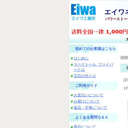
エイワネ
パワーストーン
初めてのお客様はこちら
HOM
はじめに
スペクトール ファイバ
ーとは
宝石の光とは
説
ご利用ガイド
1
お支払いについて
お届けについて
返品・交換について
よくある質問Ｑ＆Ａ
商品について