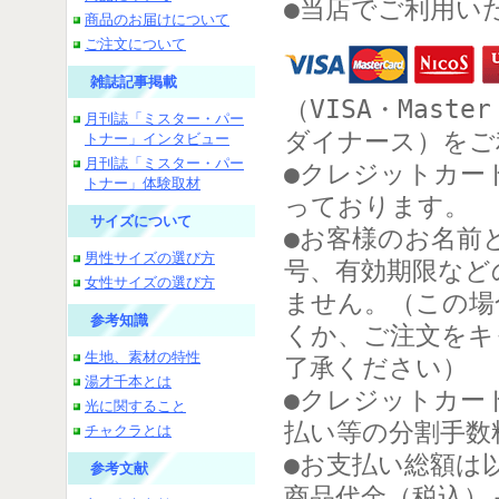
●当店でご利用い
商品のお届けについて
ご注文について
雑誌記事掲載
（VISA・Maste
月刊誌「ミスター・パー
ダイナース）をご
トナー」インタビュー
月刊誌「ミスター・パー
●クレジットカー
トナー」体験取材
っております。
サイズについて
●お客様のお名前
男性サイズの選び方
号、有効期限など
女性サイズの選び方
ません。（この場
参考知識
くか、ご注文をキ
生地、素材の特性
了承ください）
湯才千本とは
●クレジットカー
光に関すること
払い等の分割手数
チャクラとは
●お支払い総額は
参考文献
商品代金（税込）