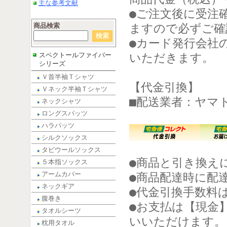
主な参考文献
●ご注文後に受注
商品検索
ますので必ずご確
●カード発行会社
スペクトールファイバー
いただきます。
シリーズ
Ｖ首半袖Ｔシャツ
【代金引換】
Ｖネック半袖Ｔシャツ
■配送業者：ヤマ
ネックシャツ
ロングスパッツ
ハラパッツ
シルクソックス
タビウールソックス
●商品と引き換え
５本指ソックス
アームカバー
●商品配達時に配
ネックギア
●代金引換手数料
腹巻き
●お支払は【現金
タオルシーツ
いいただけます。
枕用タオル