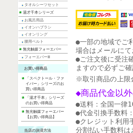
タオルシーツセット
湯才千本シリーズ
お風呂用品
イオンハブラシ
イオンリング
●一部の地域でご
腰用ベルト
場合はメールにて
無光触媒フォーエバー
フォーエバーⅢ
●ご注文後に受注
ますので必ずご確
お買い得商品
※取引商品の上限
「スペクトール・ファ
イバー」シリーズのお
買い得商品
◆商品代金以
「湯才千本」シリーズ
●送料：全国一律1
のお買い得商品
●代金引換手数料
無光触媒フォーエバー
【お買い得商品】
●クレジット利用
分割払い手数料は
当店の決済方法