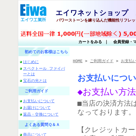
エイワネットショップ 
パワーストーンを練り込んだ機能性リフレッ
カートをみる
｜
会員登録・
初めてのお客様はこちら
HOME
>
ご利用ガイド
>
お支払
はじめに
スペクトール ファイバ
ーとは
お支払いにつ
宝石の光とは
◆お支払い方法
ご利用ガイド
お支払いについて
■当店の決済方法
お届けについて
なっております。
返品・交換について
よくある質問Ｑ＆Ａ
【クレジットカー
商品について